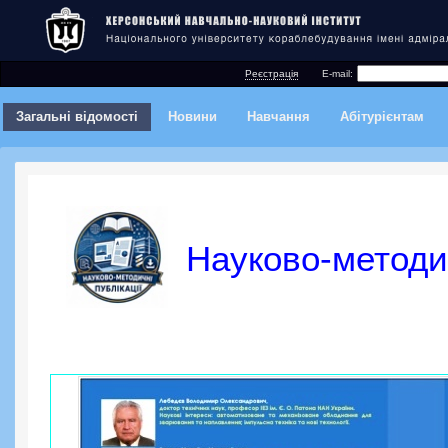
Реєстрація
E-mail:
Загальні відомості
Новини
Навчання
Абітурієнтам
Науково-методич