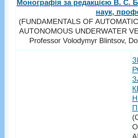
Монографія за редакцією В. С. Б
наук, проф
(FUNDAMENTALS OF AUTOMATIC
AUTONOMOUS UNDERWATER VEHIC
Professor Volodymyr Blintsov, Do
З
К
Н
П
(
O
A