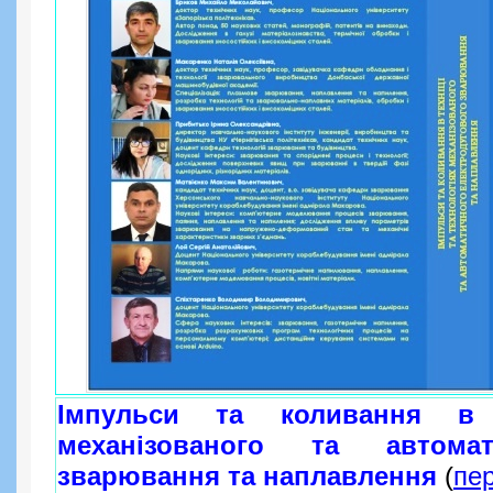
Імпульси та коливання в т
механізованого та автомат
зварювання та наплавлення
(
пе