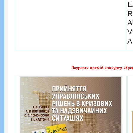
E
A
V
A
Лауреати премій конкурсу «Кра