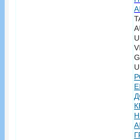
А
V
G
U
Е
Д
К
Н
А