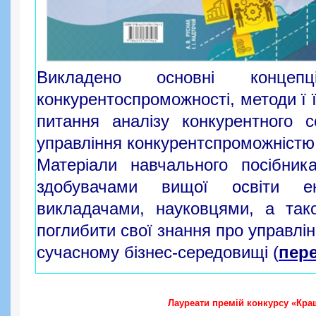
Викладено основні концепці
конкурентоспроможності, методи ї 
питання аналізу конкурентного с
управління конкурентспроможністю
Матеріали навчального посібник
здобувачами вищої освіти еко
викладачами, науковцями, а тако
поглибити свої знання про управлі
сучасному бізнес-середовищі
(
пер
Лауреати премій конкурсу «Кра