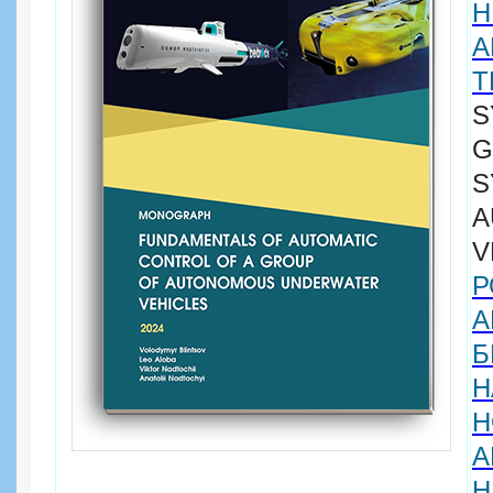
Н
А
Т
S
G
A
V
Р
А
Б
Н
А
Н