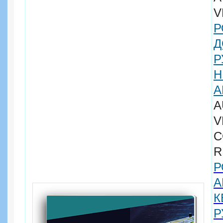
V
Д
Р
Н
А
A
R
Р
А