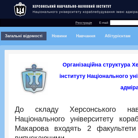
Реєстрація
E-mail:
Загальні відомості
Новини
Навчання
Абітурієнтам
Організаційна структура Х
інституту Національного ун
адмір
До складу Херсонського навча
Національного університету кора
Макарова входять 2 факультет
випускаючими.