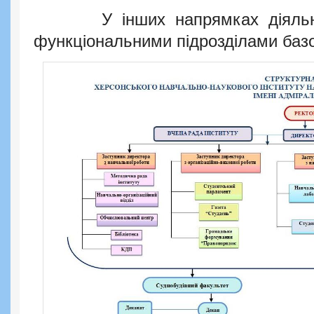
У інших напрямках діяльності
функціональними підрозділами баз