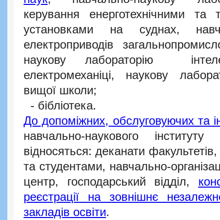
керування енерготехнічними та 
установками на суднах, навча
електроприводів загальнопромисл
наукову лабораторію інтеле
електромеханіці, наукову лабор
вищої школи;
- бібліотека.
До допоміжних, обслуговуючих та і
навчально-наукового інститу
відносяться: деканати факультетів,
та студентами, навчально-організа
центр, господарський відділ,
кон
реєстрації на зовнішнє незалеж
закладів освіти
.