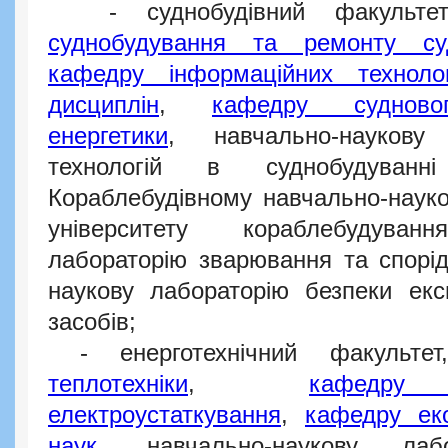
- суднобудівний факульте
суднобудування та ремонту су
кафедру інформаційних техноло
дисциплін
,
кафедру суднов
енергетики
, навчально-наукову 
технологій в суднобудуван
Кораблебудівному навчально-науко
університету кораблебудуванн
лабораторію зварювання та спорід
наукову лабораторію безпеки експ
засобів;
- енерготехнічний факульт
теплотехніки
,
кафедр
електроустаткування
,
кафедру ек
наук
, навчально-наукову лабо