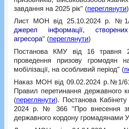
завдання на 2025 рік"
(
переглянути
)
Лист МОН від 25.10.2024 р. №1/
джерел інформації, створени
агресора
"
(
переглянути
)
Постанова КМУ від 16 травня
проведення призову громодян н
мобілізації, на особливий період"
(
п
Наказ МОН від 09.02.2024 р.№1/61
Правил перетинання державного к
(
переглянути
).
Постанова Кабінету 
2024 р. № 366 "
Про внесення з
державного кордону громадянами У