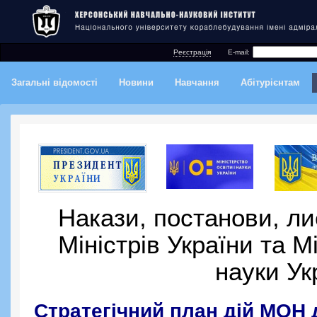
Реєстрація
E-mail:
Загальні відомості
Новини
Навчання
Абітурієнтам
Накази, постанови, л
Міністрів України та Мі
науки Ук
Стратегічний план дій МОН 