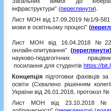
Загальних вимог до кіберзах
інфраструктури
" (
переглянути
).
Лист МОН від 17.09.2019
№1/9-581
мови в освітньому процесі"
(
перег
Лист МОН від 16.04.2018
№22.
онлайн-опитування"
(
переглянути
науково-педагогічних прац
посилання для студентів
https://bi
Концепція
підготовки фахівців за
освіти (Схвалено рішенням колегії
України від 26.01.2018, протокол № 
Лист МОН від 23.10.2018 №1/
доброчесності" (
переглянути
) (
дода