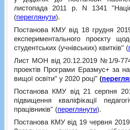
листопада 2011 р. N 1341 "Наці
(
переглянути
).
Постанова КМУ від 18 грудня 201
експериментального проєкту щод
студентських (учнівських) квитків
" (
Лист МОН від 20.12.2019
№1/9-77
проектів Програми Еразмус+ за на
вищої освіти" у 2020 році"
(
перегля
Постанова КМУ від 21 серпня 2
підвищення кваліфікації педагогі
працівників
" (
переглянути
).
Постанова КМУ від 19 червня 201