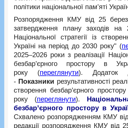
політики національної пам'яті Укра
Розпорядження КМУ від 25 бере
затвердження плану заходів на 2
Національної стратегії із створе
Україні на період до 2030 року
"
(
п
2025–2026 роки з реалізації
Націон
безбар’єрного простору в Ук
року
(
переглянути
).
Додаток 
-
Показники
результативності реаліз
створення безбар’єрного простору
року (
переглянути
).
Національн
безбар’єрного простору в Украї
Схвалено розпорядженням КМУ від 
редакції розпорядження КМУ від 2