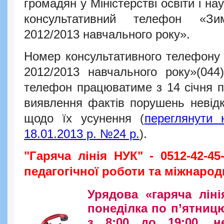
громадян у Міністерстві освіти і на
консультативний телефон «Зи
2012/2013 навчального року».
Номер консультативного телефону 
2012/2013 навчального року»(04
телефон працюватиме з 14 січня по
виявлення фактів порушень невід
щодо їх усунення (
переглянути
18.01.2013 р. №24 р.
).
"Гаряча лінія НУК" - 0512-42-45
педагогічної роботи та міжнародн
Урядова «гаряча ліні
понеділка по п’ятницю 
з 8:00 до 19:00, н