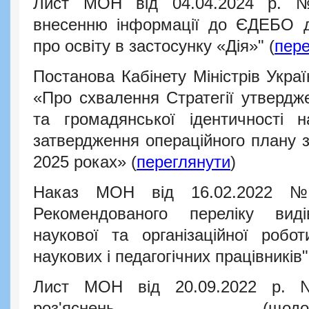
Лист МОН від 04.04.2024 р. №
внесенню інформації до ЄДЕБО 
про освіту в застосунку «Дія»"
(
пере
Постанова Кабінету Міністрів Укра
«Про схвалення Стратегії утвердже
та громадянської ідентичності
затвердження операційного плану за
2025 роках» (
переглянути
)
Наказ МОН від 16.02.2022 №
Рекомендованого переліку виді
наукової та організаційної робот
наукових і педагогічних працівників"
Лист МОН від 20.09.2022 р. 
роз'яснень (що