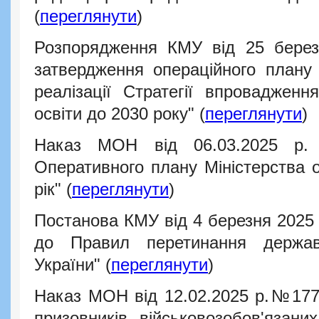
(
переглянути
)
Розпорядження КМУ від 25 бере
затвердження операційного плану 
реалізації Стратегії впровадженн
освіти до 2030 року"
(
переглянути
)
Наказ МОН від 06.03.2025 р
Оперативного плану Міністерства о
рік"
(
переглянути
)
Постанова КМУ від 4 березня 2025
до Правил перетинання держав
України"
(
переглянути
)
Наказ МОН від 12.02.2025 р.№177
призовників, військовозобов'язаних