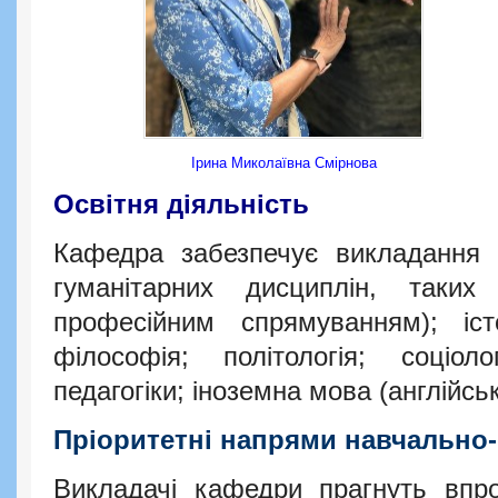
Ірина Миколаївна Смірнова
Освітня діяльність
Кафедра забезпечує викладання ш
гуманітарних дисциплін, таки
професійним спрямуванням); істо
філософія; політологія; соціол
педагогіки; іноземна мова (англійсь
Пріоритетні напрями навчально-
Викладачі кафедри прагнуть впро