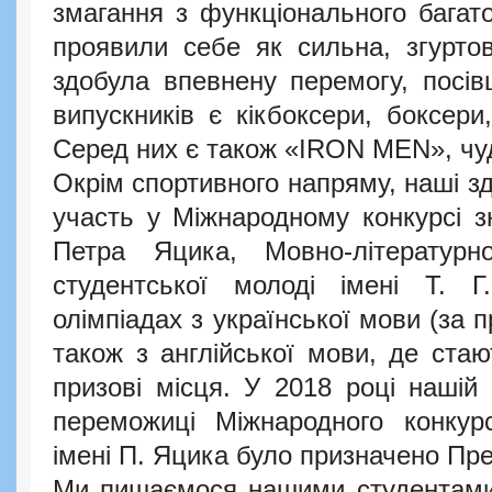
змагання з функціонального багато
проявили себе як сильна, згурто
здобула впевнену перемогу, посі
випускників є кікбоксери, боксери,
Серед них є також «IRON MEN», чуд
Окрім спортивного напряму, наші зд
участь у Міжнародному конкурсі зн
Петра Яцика, Мовно-літературн
студентської молоді імені Т. Г
олімпіадах з української мови (за
також з англійської мови, де ста
призові місця. У 2018 році нашій 
переможиці Міжнародного конкурс
імені П. Яцика було призначено Пр
Ми пишаємося нашими студентами –