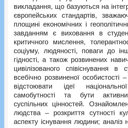
викладання, що базуються на інтегр
європейських стандартів, зважаю
площині економічних і геополітич
завданням є виховання в студент
критичного мислення, толерантнос
соціуму, людяності, поваги до ін
гідності, а також розвинених нави
цивілізованого співіснування в 
всебічно розвиненої особистості – 
відстоювати ідеї національної
самобутності та бути активн
суспільних цінностей. Ознайомле
людства – розкриття сутності ку
аспекту існування людини; аналіз 