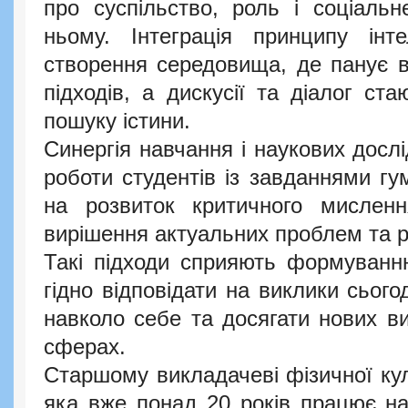
про суспільство, роль і соціальн
ньому. Інтеграція принципу інт
створення середовища, де панує ві
підходів, а дискусії та діалог ст
пошуку істини.
Синергія навчання і наукових досл
роботи студентів із завданнями гу
на розвиток критичного мислення
вирішення актуальних проблем та р
Такі підходи сприяють формуванню
гідно відповідати на виклики сього
навколо себе та досягати нових ви
сферах.
Старшому викладачеві фізичної куль
яка вже понад 20 років працює на 