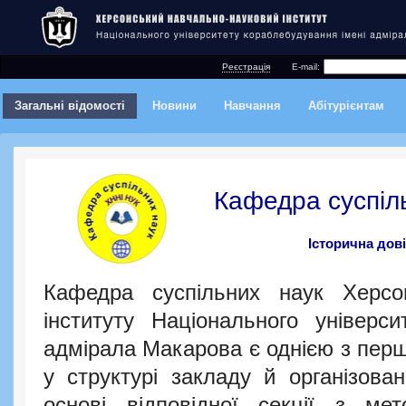
Реєстрація
E-mail:
Загальні відомості
Новини
Навчання
Абітурієнтам
Кафедра суспіл
Історична дов
Кафедра суспільних наук Херсон
інституту Національного універси
адмірала Макарова є однією з пер
у структурі закладу й організован
основі відповідної секції з мет