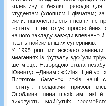
колективу є безліч приводів для 
студентам (хлопцям і дівчатам) за 
сили, наполегливість і невпинне п
інститут і не готує професійних 
нашого закладу завжди впевнено йш
навіть найсильніших суперників.
У 1998 році ми яскраво заявили
змаганнях із футзалу здобули тріу
ше місце. Нагородою стала незабу
Ювентус –Динамо «Київ». Цей успіх
Протягом багатьох років наші с
інститут, посідаючи призові мі
Особлива шана шахістам, які й с
виховують майбутніх гросмейст