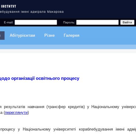
E-mail:
Пароль:
я
Абітурієнтам
Різне
Галерея
 щодо організації освітнього процесу
 результатів навчання (трансфер кредитів) у Національному універси
а (
переглянути
)
процесу у Національному університеті кораблебудування імені адмі