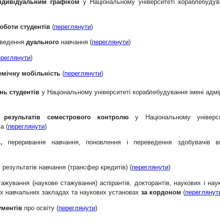
ндивідуальним графіком
у Національному університеті кораблебудув
оботи студентів
(
переглянути
)
оведення
дуального
навчання (
переглянути
)
ереглянути
)
емічну мобільність
(
переглянути
)
нь студентів
у Національному університеті кораблебудування імені адм
 результатів семестрового контролю
у Національному універси
а (
переглянути
)
,
переривання навчання, поновлення і переведення здобувачів в
я
результатів навчання (трансфер кредитів) (
переглянути
)
ажування (наукове стажування) аспірантів, докторантів, наукових і нау
щих навчальних закладах та наукових установах
за кордоном
(
переглянут
ументів
про освіту (
переглянути
)