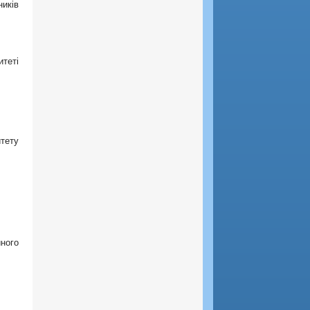
ників
теті
тету
ного