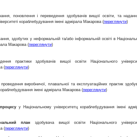
чання, поновлення і переведення здобувачів вищої освіти, та наданн
іверситеті кораблебудування імені адмірала Макарова
(
переглянути
)
ання, здобутих у неформальній та/або інформальній освіті в Націонал
рала Макарова (
переглянути
)
ення практики здобувачів вищої освіти Національного універси
а (
переглянути
)
 проведення виробничої, плавальної та експлуатаційних практик здобу
 кораблебудування імені адмірала Макарова
(
переглянути
)
 процесу
у Національному університетц кораблебудування імені адмі
вчальний план
здобувача вищої освіти Національного універси
а (
переглянути
)