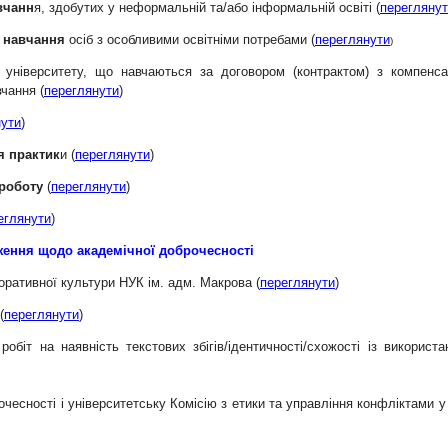
вчанн
я, здобутих у неформальній та/або інформальній освіті (
перегляну
 навчання
осіб з особливими освітніми потребами (
переглянути
)
університету, що навчаються за договором (контрактом) з компенса
чання (
переглянути
)
нути
)
я практик
и (
переглянути
)
 роботу
(
переглянути
)
еглянути
)
ення щодо академічної доброчесності
оративної культури НУК ім. адм. Макрова (
переглянути
)
(
переглянути
)
робіт на наявність текстових збігів/ідентичності/схожості із використ
очесності і університетську Комісію з етики та управління конфліктами 