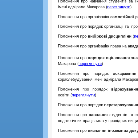
Положення про навчання студентів
за і
імені адмірала Макарова (
переглянути
)
Положення про організацію
самостійної р
Положення про порядок організації та пр
Положення про
вибіркові дисципліни
(
п
Положення про організацію права на
акад
Положення про
порядок оцінювання зна
Макарова (
переглянути
)
Положення про порядок
оскарження
кораблебудування імені адмірала Макаров
Положення про порядок
відрахування
освіти (
переглянути
)
Положення про порядок
перезарахуванн
Положення про
навчання
студентів та ст
педагогічних працівників у провідних ви
Положення про
визнання іноземних док