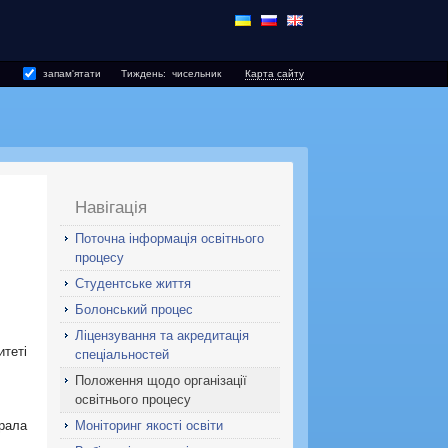
запам'ятати
Тиждень:
чисельник
Карта сайту
Навігація
Поточна інформація освітнього
процесу
Студентське життя
Болонський процес
Ліцензування та акредитація
теті
спеціальностей
Положення щодо організації
освітнього процесу
Моніторинг якості освіти
рала