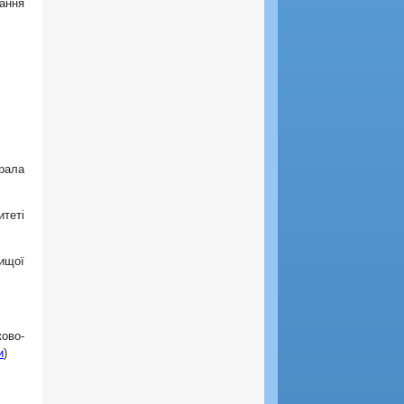
ання
ірала
теті
ищої
ково-
и
)