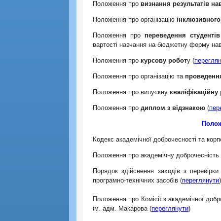
Положення про
визнання результатів на
Положення про організацію
інклюзивного
Положення про
переведення студентів
вартості навчання на бюджетну форму нав
Положення про
курсову робот
у (
перегля
Положення про організацію та
проведенн
Положення про випускну
кваліфікаційну
Положення про
диплом з відзнакою
(
пер
Полож
Кодекс академічної доброчесності та корп
Положення про академічну доброчесність 
Порядок здійснення заходів з перевірки 
програмно-технічних засобів (
переглянути
)
Положення про Комісії з академічної добр
ім. адм. Макарова (
переглянути
)