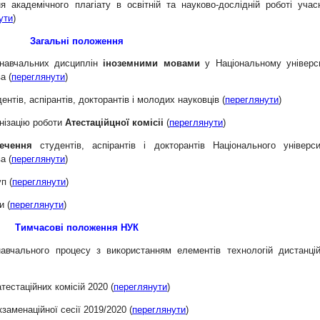
 академічного плагіату в освітній та науково-дослідній роботі учас
ути
)
Загальні положення
 навчальних дисциплін
іноземними мовами
у Національному універси
а (
переглянути
)
дентів, аспірантів, докторантів і молодих науковців (
переглянути
)
нізацію роботи
Атестаційцної комісіі
(
переглянути
)
печення
студентів, аспірантів і докторантів Національного універси
а (
переглянути
)
п (
переглянути
)
и (
переглянути
)
Тимчасові положення НУК
авчального процесу з використанням елементів технологій дистанцій
тестаційних комісій 2020 (
переглянути
)
заменаційної сесії 2019/2020 (
переглянути
)