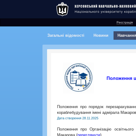
Реєстрація
Загальні відомості
Новини
Навчанн
Положення
Положення про порядок перезарахування
кораблебудування імені адмірала Макаров
Дата створення 28.11.2025
Положення про Організацію освітнього 
Макарова (
переглянути
)