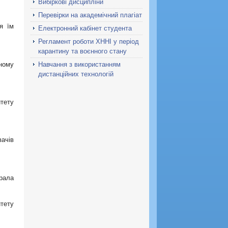
Вибіркові дисципліни
Перевірки на академічний плагіат
я їм
Електронний кабінет студента
Регламент роботи ХННІ у період
карантину та воєнного стану
ьному
Навчання з використанням
дистанційних технологій
тету
вачів
рала
тету