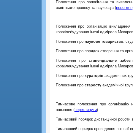
Положення про запобігання та виявлення
освітнього процесу та науковців (
переглян
Положення про організацію викладання
кораблебудування імені адмірала Макаров
Положення про
наукове товариство
, сту
Положення про порядок створення та орга
Положення про
стипендіальне забез
кораблебудування імені адмірала Макаров
Положення про
кураторів
академічних гру
Положення про
старосту
академічної груп
Тимчасове положення про організацію н
навчання (
переглянути
)
Тимчасовий порядок дистанційної роботи а
Тимчасовий порядок проведення літньої ек