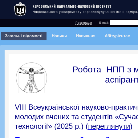
Реєстрація
E-mail:
Загальні відомості
Новини
Навчання
Абітурієнтам
Робота НПП з м
аспіра
VIIІ Всеукраїнської науково-практич
молодих вчених та студентів «Сучас
технології» (2025 р.) (
переглянути
)