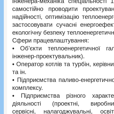
інженера-механіка спеціальності 
самостійно проводити проектуван
надійності, оптимізацію теплоенер
застосовувати сучасні енергоефект
екологічну безпеку теплоенергетич
Сфери працевлаштування:
• Об’єкти теплоенергетичної галу
інженер-проектувальник).
• Оператор котлів та турбін, керівн
та ін.
• Підприємства паливо-енергетичн
комплексу.
• Підприємства різного характе
діяльності (проектні, виробнич
сервісні, налагоджувальні, освіт