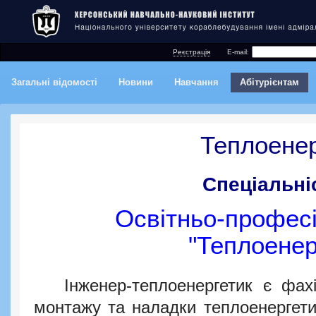
Реєстрація
E-mail:
Загальні відомості
Новини
Навчання
Абітурієнтам
Теплоенер
Спеціальні
Освітньо-профес
"Теплоенер
Інженер-теплоенергетик є фахів
монтажу та наладки теплоенергети