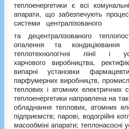
теплоенергетики є всі комунальн
апарати, що забезпечують процес
систе
ми
централізова
ного
та децентралізованого теплопос
опалення та кондиціювання п
теплотехнологічні лінії і ус
харчового виробництва, ректифік
випарні установки фармацевт
парфумерних виробництв, промисло
теплових і атомних електричних ст
теплоенергетики направлена на такі
обладнання теплових, атомних ел
підприємств; парові, водогрійні кот
масообміні апарати; теплонасосні у