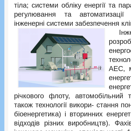
тіла; системи обліку енергії та па
регулювання та автоматизації т
інженерні системи забезпечення клі
Інжен
розр
енерго
технол
АЕС, 
енер
енерг
річкового флоту, автомобільний т
також технології викори- стання по
біоенергетика) і вторинних енерге
відходів різних виробництв). Фахі