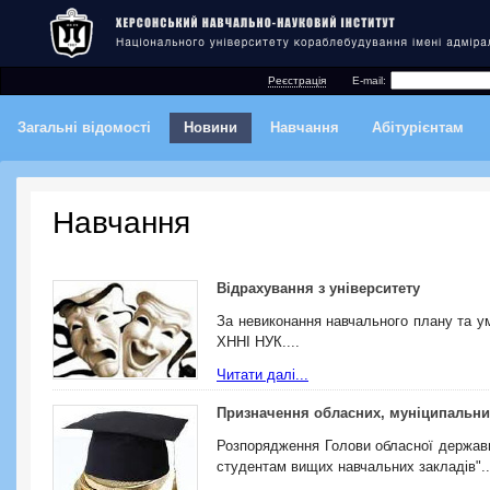
Реєстрація
E-mail:
Загальні відомості
Новини
Навчання
Абітурієнтам
Навчання
Відрахування з університету
За невиконання навчального плану та ум
ХННІ НУК....
Читати далі...
Призначення обласних, муніципальних
Розпорядження Голови обласної державно
студентам вищих навчальних закладів"..