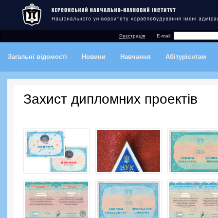
Реєстрація
E-mail:
Загальні відомості
Новини
Навчання
Абітурієнтам
Захист дипломних проектів