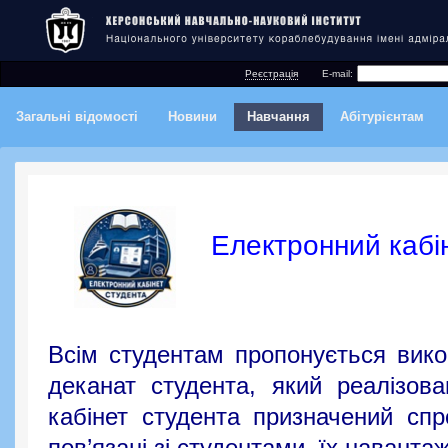
Реєстрація
E-mail:
Загальні відомості
Новини
Навчання
Абітурієнтам
Електронний кабі
Всім студентам пропонується вико
деканат студента, який реалізова
кабінет студента призначений сп
пов’язані зі студентами, їх наванта